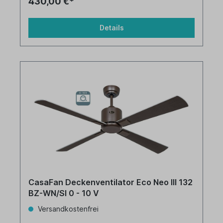
430,00 €*
Details
CasaFan Deckenventilator Eco Neo III 132
BZ-WN/SI 0 - 10 V
Versandkostenfrei