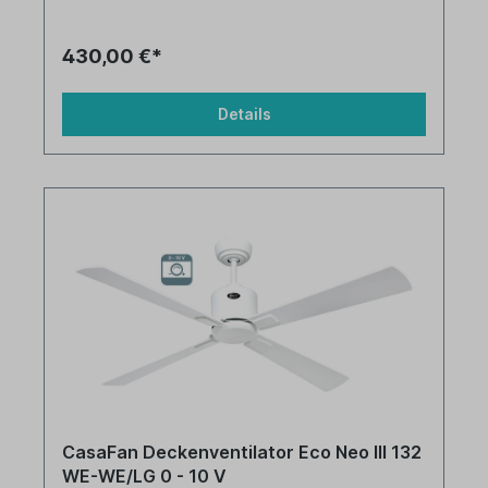
430,00 €*
Details
CasaFan Deckenventilator Eco Neo III 132
WE-WE/LG 0 - 10 V