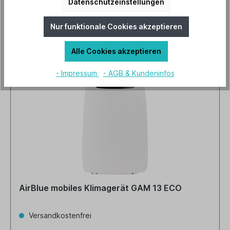
Datenschutzeinstellungen
Wohltuende Abkühlung mit
Nur funktionale Cookies akzeptieren
Klimageräten bei großer Hitze
Alle Cookies akzeptieren
- Impressum
- AGB & Kundeninfos
AirBlue mobiles Klimagerät GAM 13 ECO
Versandkostenfrei