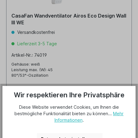
CasaFan Wandventilator Airos Eco Design Wall
III WE
Versandkostenfrei
Lieferzeit 3-5 Tage
Artikel-Nr.: 74019
Gehäuse: weiß
Leistung max. (W): 45
80°/53°-Oszillation
Wir respektieren Ihre Privatsphäre
140,00 €*
Diese Website verwendet Cookies, um Ihnen die
bestmögliche Funktionalität bieten zu können...
Mehr
Details
Informationen
.