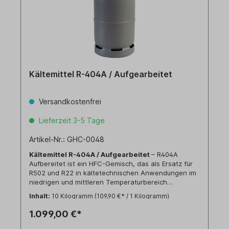
Kältemittel R-404A / Aufgearbeitet
Versandkostenfrei
Lieferzeit 3-5 Tage
Artikel-Nr.: GHC-0048
Kältemittel R-404A / Aufgearbeitet
– R404A
Aufbereitet ist ein HFC-Gemisch, das als Ersatz für
R502 und R22 in kältetechnischen Anwendungen im
niedrigen und mittleren Temperaturbereich
verwendet wird. Das beliebte Kältemittel mit einem
Inhalt:
10 Kilogramm
(109,90 €* / 1 Kilogramm)
GWP über 2.500 darf auch weiterhin in neuen
Anlagen und in vorhandenen Geräten eingesetzt
1.099,00 €*
werden. Wiedergewonnenes R404A (Reclaim) darf
noch bis
2030
in bereits vorhandenen Anlagen mit