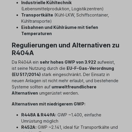
Industrielle Kühltechnik
(Lebensmittelproduktion, Logistikzentren)
Transportkälte
(Kühl-LKW, Schiffscontainer,
Kühltransporte)
Eisbahnen und Kühlräume mit tiefen
Temperaturen
Regulierungen und Alternativen zu
R404A
Da R404A ein
sehr hohes GWP von 3.922
aufweist,
ist seine Nutzung durch die
EU-F-Gas-Verordnung
(EU 517/2014)
stark eingeschränkt. Der Einsatz in
neuen Anlagen ist nicht mehr erlaubt, und bestehende
Systeme sollten auf
umweltfreundlichere
Alternativen
umgerüstet werden.
Alternativen mit niedrigerem GWP:
R448A & R449A:
GWP ~1.400, einfache
Umrüstung möglich
R452A:
GWP ~2.141, ideal für Transportkälte und