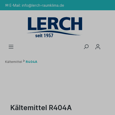
✉
E-Mail:
info@lerch-raumklima.de
Kältemittel
R404A
Kältemittel R404A