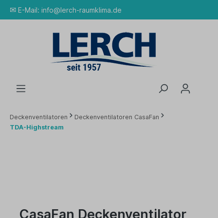
✉
E-Mail:
info@lerch-raumklima.de
Deckenventilatoren
Deckenventilatoren CasaFan
TDA-Highstream
CasaFan Deckenventilator