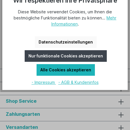
Wir respektieren Ihre Privatsphäre
Elektronische Handmessgeräte mit diversen
Diese Website verwendet Cookies, um Ihnen die
Funktionen zur Klimakontrolle in Museen, Archiven,
bestmögliche Funktionalität bieten zu können...
Mehr
Schaltschränken, Baustellen...
Informationen
.
Datenschutzeinstellungen
Nur funktionale Cookies akzeptieren
Alle Cookies akzeptieren
Service-Hotline
- Impressum
- AGB & Kundeninfos
Informationen
Shop Service
Zahlungsarten
Versandarten