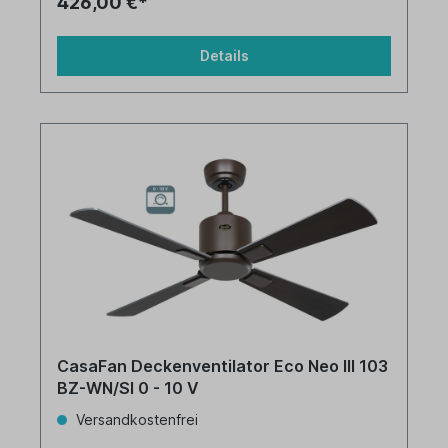
426,00 €*
Details
CasaFan Deckenventilator Eco Neo III 103
BZ-WN/SI 0 - 10 V
Versandkostenfrei