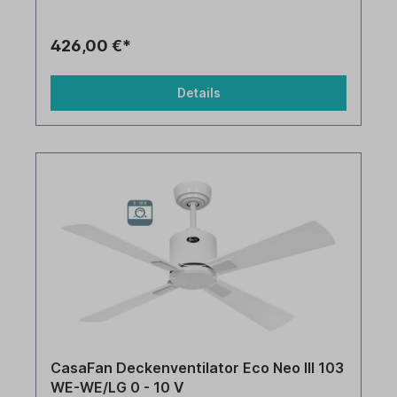
426,00 €*
Details
CasaFan Deckenventilator Eco Neo III 103
WE-WE/LG 0 - 10 V