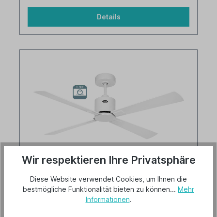
Details
Wir respektieren Ihre Privatsphäre
CasaFan Deckenventilator Eco Concept
132 WE-WE/LG 0 - 10 V
Diese Website verwendet Cookies, um Ihnen die
bestmögliche Funktionalität bieten zu können...
Mehr
Versandkostenfrei
Informationen
.
Lieferbar ab 2. Februar 2027