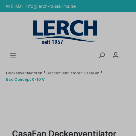
✉
E-Mail:
info@lerch-raumklima.de
Deckenventilatoren
Deckenventilatoren CasaFan
Eco Concept 0-10 V
CasaFan Deckenventilator