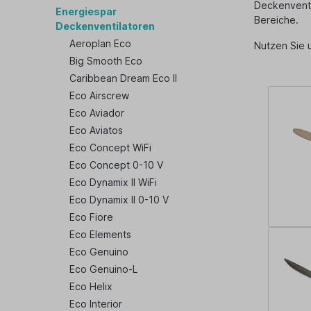
Deckenventi
Energiespar
Bereiche.
Deckenventilatoren
Aeroplan Eco
Nutzen Sie
Big Smooth Eco
Caribbean Dream Eco II
Eco Airscrew
Eco Aviador
Eco Aviatos
Eco Concept WiFi
Eco Concept 0-10 V
Eco Dynamix II WiFi
Eco Dynamix II 0-10 V
Eco Fiore
Eco Elements
Eco Genuino
Eco Genuino-L
Eco Helix
Eco Interior