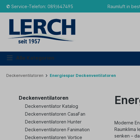
✆
Service-Telefon: 089/647495
Raumluft in bes
Alle Kategorien
Deckenventilatoren
Energiespar Deckenventilatoren
Ener
Deckenventilatoren
Deckenventilator Katalog
Deckenventilatoren CasaFan
Deckenventilatoren Hunter
Moderne Ene
Raumklima l
Deckenventilatoren Fanimation
senken – da
Deckenventilatoren Vortice