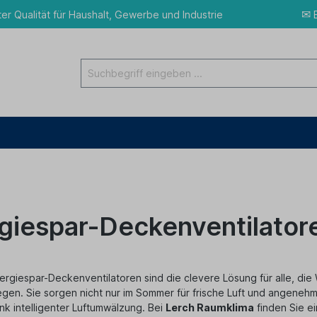
✉
ter Qualität für Haushalt, Gewerbe und Industrie
E
giespar-Deckenventilator
rgiespar-Deckenventilatoren sind die clevere Lösung für alle, die
egen. Sie sorgen nicht nur im Sommer für frische Luft und angeneh
nk intelligenter Luftumwälzung. Bei
Lerch Raumklima
finden Sie e