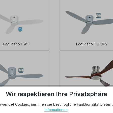
Eco Plano II WiFi
Eco Plano II 0-10 V
Wir respektieren Ihre Privatsphäre
co Plano Wood 0-10 V
Eco Regento
rwendet Cookies, um Ihnen die bestmögliche Funktionalität bieten 
Informationen
.