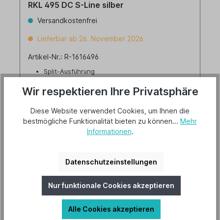
RKL 495 DC S-Line silber
Versandkostenfrei
Lieferbar ab 26. November 2026
Artikel-Nr.: R-1616496
Split-Ausführung
Kühlleistung: 4.30 kW
Für Wohn- und Schlafräume
Wir respektieren Ihre Privatsphäre
Diese Website verwendet Cookies, um Ihnen die
bestmögliche Funktionalität bieten zu können...
Mehr
2.459,00 €*
Informationen
.
Produkdatenblatt
Details
Datenschutzeinstellungen
Nur funktionale Cookies akzeptieren
Alle Cookies akzeptieren