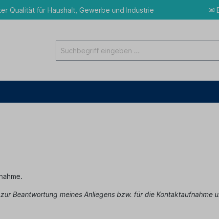
✉
ter Qualität für Haushalt, Gewerbe und Industrie
E
fnahme.
n zur Beantwortung meines Anliegens bzw. für die Kontaktaufnahme u