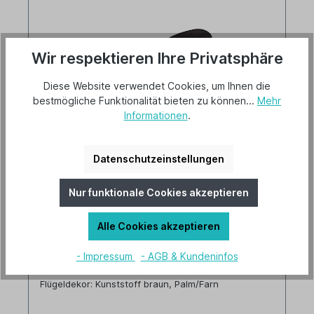
Wir respektieren Ihre Privatsphäre
Diese Website verwendet Cookies, um Ihnen die
bestmögliche Funktionalität bieten zu können...
Mehr
Informationen
.
Datenschutzeinstellungen
Hunter Deckenventilator Outdoor
Elements NBOD
Nur funktionale Cookies akzeptieren
Versandkostenfrei
Lieferbar ab 5. September 2026
Alle Cookies akzeptieren
Artikel-Nr.: 24323
- Impressum
- AGB & Kundeninfos
Gehäusefarbe: New bronze
Flügeldekor: Kunststoff braun, Palm/Farn