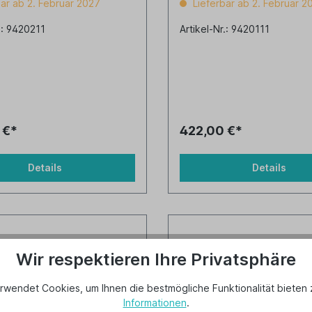
ar ab 2. Februar 2027
Lieferbar ab 2. Februar 2
.: 9420211
Artikel-Nr.: 9420111
 €*
422,00 €*
Details
Details
Wir respektieren Ihre Privatsphäre
rwendet Cookies, um Ihnen die bestmögliche Funktionalität bieten 
Informationen
.