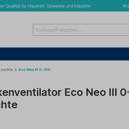
✉
ter Qualität für Haushalt, Gewerbe und Industrie
E
 Leuchte
Eco Neo III 0-10V
enventilator Eco Neo III 0
hte