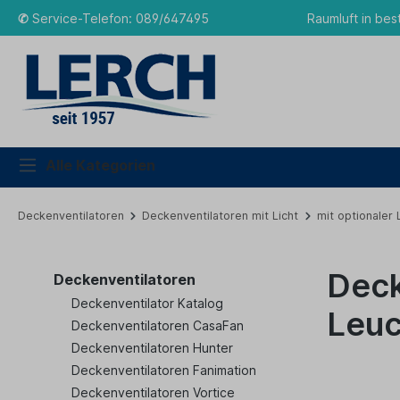
✆
Service-Telefon: 089/647495
Raumluft in bes
Alle Kategorien
Deckenventilatoren
Deckenventilatoren mit Licht
mit optionaler
Deck
Deckenventilatoren
Deckenventilator Katalog
Leuc
Deckenventilatoren CasaFan
Deckenventilatoren Hunter
Deckenventilatoren Fanimation
Deckenventilatoren Vortice