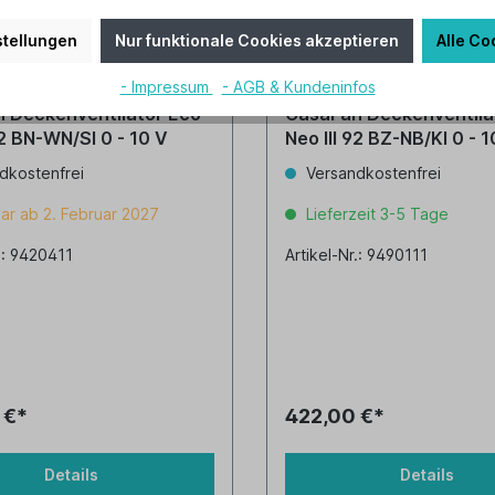
tellungen
Nur funktionale Cookies akzeptieren
Alle Co
- Impressum
- AGB & Kundeninfos
 Deckenventilator Eco
CasaFan Deckenventila
o III 92 BN-WN/SI 0 - 10 V
Neo III 92 BZ-NB/KI 0 - 
dkostenfrei
Versandkostenfrei
ar ab 2. Februar 2027
Lieferzeit 3-5 Tage
r.: 9420411
Artikel-Nr.: 9490111
 €*
422,00 €*
Details
Details