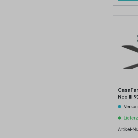
CasaFan
Ne
Versan
Lieferz
Artikel-N