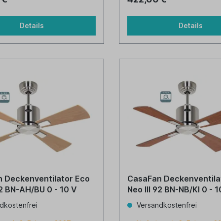
Details
Details
 Deckenventilator Eco
CasaFan Deckenventila
o III 92 BN-AH/BU 0 - 10 V
Neo III 92 BN-NB/KI 0 - 
dkostenfrei
Versandkostenfrei