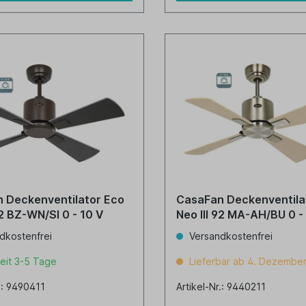
 Deckenventilator Eco
CasaFan Deckenventila
o III 92 BZ-WN/SI 0 - 10 V
Neo III 92 MA-AH/BU 0 
dkostenfrei
Versandkostenfrei
eit 3-5 Tage
Lieferbar ab 4. Dezembe
r.: 9490411
Artikel-Nr.: 9440211