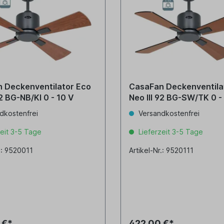
 Deckenventilator Eco
CasaFan Deckenventila
o III 92 BG-NB/KI 0 - 10 V
Neo III 92 BG-SW/TK 0 
dkostenfrei
Versandkostenfrei
eit 3-5 Tage
Lieferzeit 3-5 Tage
r.: 9520011
Artikel-Nr.: 9520111
 €*
422,00 €*