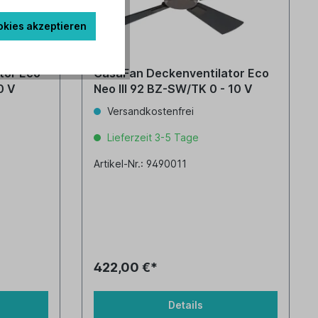
okies akzeptieren
tor Eco
CasaFan Deckenventilator Eco
10 V
Neo III 92 BZ-SW/TK 0 - 10 V
Versandkostenfrei
Lieferzeit 3-5 Tage
Artikel-Nr.: 9490011
422,00 €*
Details