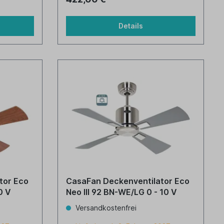
Details
tor Eco
CasaFan Deckenventilator Eco
10 V
Neo III 92 BN-WE/LG 0 - 10 V
Versandkostenfrei