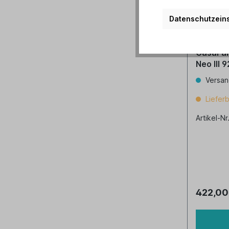
Datenschutzeins
CasaFan
Ne
Versan
Lieferb
Artikel-N
422,00