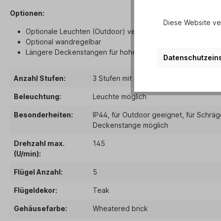
Optionen:
Diese Website ve
Optionale Leuchten (Outdoor) verfügbar
Optional wandregelbar
Längere Deckenstangen für hohe Räume
Datenschutzeins
Anzahl Stufen:
3 Stufen mit Zugschalter
Beleuchtung:
Leuchte möglich
Besonderheiten:
IP44
, für Outdoor geeignet
, für Schrä
Deckenstange möglich
Drehzahl max.
145
(U/min):
Flügel Anzahl:
5
Flügeldekor:
Teak
Gehäusefarbe:
Wheatered brick