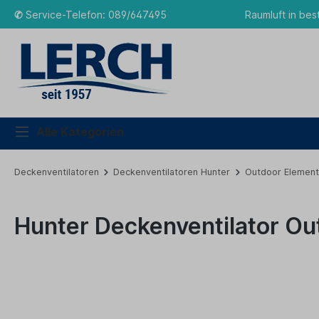
✆
Service-Telefon: 089/647495
Raumluft in bes
Alle Kategorien
Deckenventilatoren
Deckenventilatoren Hunter
Outdoor Element
Hunter Deckenventilator O