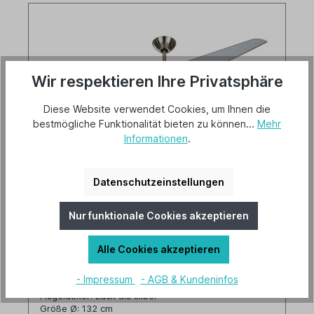
Wir respektieren Ihre Privatsphäre
Diese Website verwendet Cookies, um Ihnen die
bestmögliche Funktionalität bieten zu können...
Mehr
Informationen
.
CasaFan Deckenventilator Eco Aviatos
Datenschutzeinstellungen
132 BN-SL
Versandkostenfrei
Nur funktionale Cookies akzeptieren
Lieferbar ab 15. November 2026
Alle Cookies akzeptieren
Artikel-Nr.: 513285
- Impressum
- AGB & Kundeninfos
Gehäusefarbe: Chrom gebürstet
Flügeldekor: Lack alu silber
Größe Ø: 132 cm