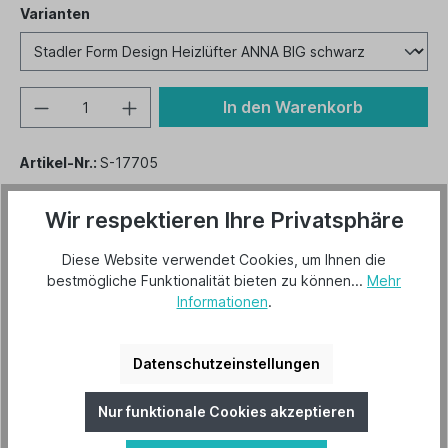
Varianten
Varianten
In den Warenkorb
Artikel-Nr.:
S-17705
EAN:
0802322008562
Wir respektieren Ihre Privatsphäre
Downloads
Diese Website verwendet Cookies, um Ihnen die
bestmögliche Funktionalität bieten zu können...
Mehr
Datenblatt-Anna-big
Informationen
.
Bedienungsanleitung-Anna-big
Datenschutzeinstellungen
Produktuebersicht-Stadler-Form-2024-2025
Nur funktionale Cookies akzeptieren