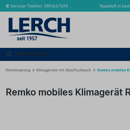
✆
Service-Telefon: 089/647495
Raumluft in bes
Alle Kategorien
Klimatisierung
Klimageräte mit Abluftschlauch
Remko mobiles K
Remko mobiles Klimagerät 