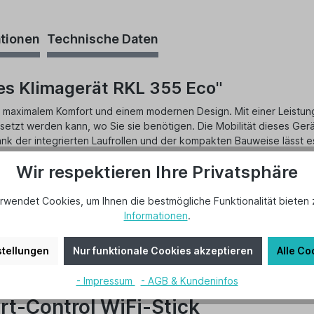
ationen
Technische Daten
es Klimagerät RKL 355 Eco"
t maximalem Komfort und einem modernen Design. Mit einer Leistun
gesetzt werden kann, wo Sie sie benötigen. Die Mobilität dieses Gerä
ank der integrierten Laufrollen und der kompakten Bauweise lässt
Wir respektieren Ihre Privatsphäre
t sich das Gerät bequem von unterwegs steuern. Im Schlafmodus bi
eb sorgt für eine gleichmäßige Verteilung der kühlen Luft im gesa
rwendet Cookies, um Ihnen die bestmögliche Funktionalität bieten 
Informationen
.
unktion, die die Luftqualität spürbar verbessert – ideal für Allergik
tellungen
Nur funktionale Cookies akzeptieren
Alle Co
nte ein, während die flexible Einsetzbarkeit und einfache Bedienun
ise, effiziente und flexible Lösungen zur Raumklimatisierung legen.
- Impressum
- AGB & Kundeninfos
rt-Control WiFi-Stick