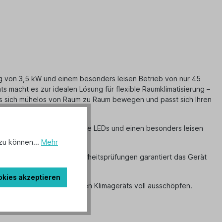
g von 3,5 kW und einem besonders leisen Betrieb von nur 45
ts macht es zur idealen Lösung für flexible Raumklimatisierung –
 es sich mühelos von Raum zu Raum bewegen und passt sich Ihren
etet es durch abgeschaltete LEDs und einen besonders leisen
mten Raum.
zu können...
Mehr
er. Durch die strengen Sicherheitsprüfungen garantiert das Gerät
okies akzeptieren
g die Vorteile eines mobilen Klimageräts voll ausschöpfen.