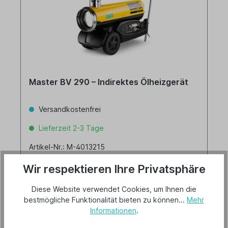
Master BV 290 – Indirektes Ölheizgerät
Versandkostenfrei
Lieferzeit 2-3 Tage
Artikel-Nr.: M-4013215
Heizleistung: 85 kW
Wir respektieren Ihre Privatsphäre
Luftleistung: 3.300 m³/h
Brennstoffverbraucht: 8,1 Liter/Stunde
Diese Website verwendet Cookies, um Ihnen die
Kraftstoffautonomie: 13 Stunden
Tankinhalt: 105 Liter
bestmögliche Funktionalität bieten zu können...
Mehr
Informationen
.
2.850,00 €*