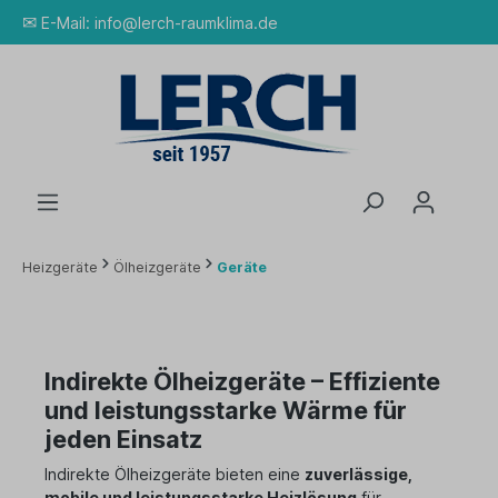
✉
E-Mail:
info@lerch-raumklima.de
Heizgeräte
Ölheizgeräte
Geräte
Indirekte Ölheizgeräte – Effiziente
und leistungsstarke Wärme für
jeden Einsatz
Indirekte Ölheizgeräte bieten eine
zuverlässige,
mobile und leistungsstarke Heizlösung
für