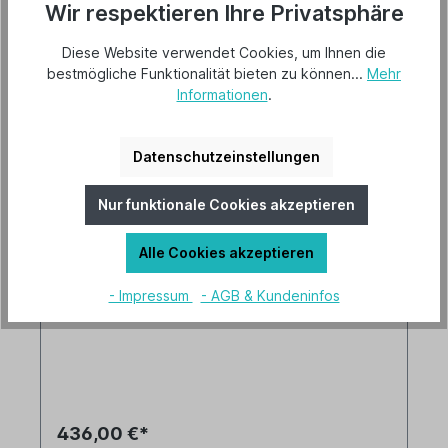
Wir respektieren Ihre Privatsphäre
Diese Website verwendet Cookies, um Ihnen die
bestmögliche Funktionalität bieten zu können...
Mehr
Informationen
.
Datenschutzeinstellungen
CasaFan Deckenventilator Eco Plano II
132 BZ-EN WiFi
Nur funktionale Cookies akzeptieren
Versandkostenfrei
Lieferbar ab 15. Oktober 2026
Alle Cookies akzeptieren
Artikel-Nr.: 313302W
- Impressum
- AGB & Kundeninfos
436,00 €*