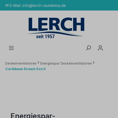
✉
E-Mail:
info@lerch-raumklima.de
Deckenventilatoren
Energiespar Deckenventilatoren
Caribbean Dream Eco II
Energiespar-