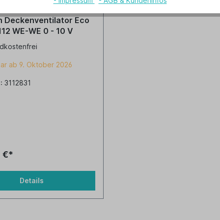
- Impressum
- AGB & Kundeninfos
 Deckenventilator Eco
 112 WE-WE 0 - 10 V
dkostenfrei
ar ab 9. Oktober 2026
.: 3112831
 €*
Details