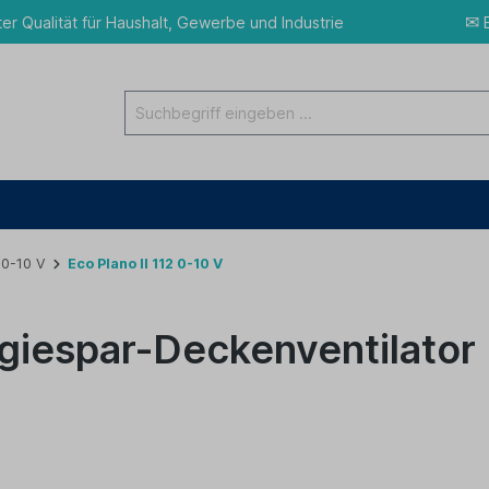
✉
ter Qualität für Haushalt, Gewerbe und Industrie
E
 0-10 V
Eco Plano II 112 0-10 V
giespar-Deckenventilator E