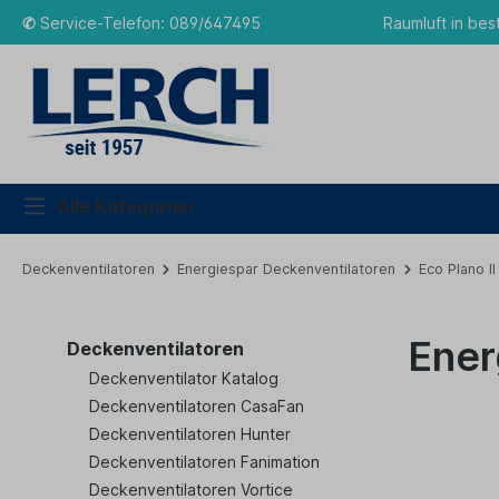
✆
Service-Telefon: 089/647495
Raumluft in bes
Alle Kategorien
Deckenventilatoren
Energiespar Deckenventilatoren
Eco Plano II
Ener
Deckenventilatoren
Deckenventilator Katalog
Deckenventilatoren CasaFan
Deckenventilatoren Hunter
Deckenventilatoren Fanimation
Deckenventilatoren Vortice