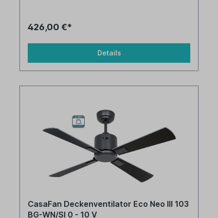
426,00 €*
Details
CasaFan Deckenventilator Eco Neo III 103
BG-WN/SI 0 - 10 V