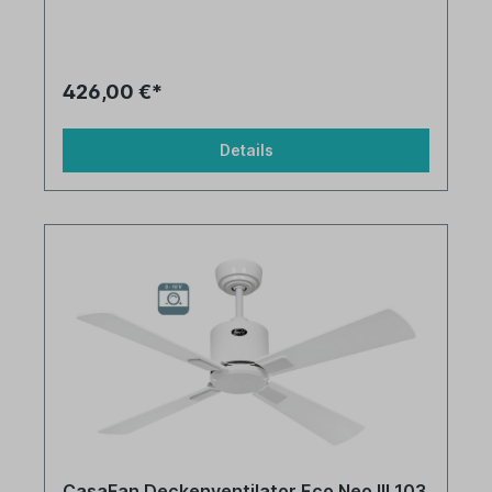
426,00 €*
Details
CasaFan Deckenventilator Eco Neo III 103