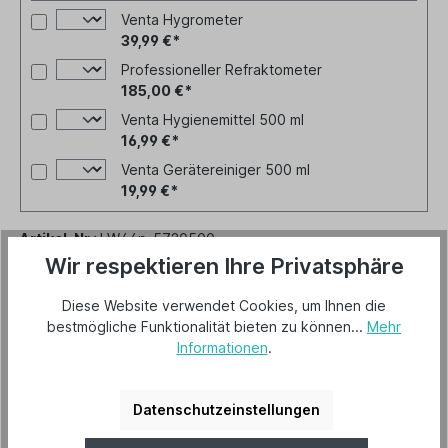
Venta Hygrometer
39,99 €*
Professioneller Refraktometer
185,00 €*
Venta Hygienemittel 500 ml
16,99 €*
Venta Gerätereiniger 500 ml
19,99 €*
Artikel-Nr.:
LW44p-5720500
Wir respektieren Ihre Privatsphäre
Diese Website verwendet Cookies, um Ihnen die
bestmögliche Funktionalität bieten zu können...
Mehr
Beschreibung
Informationen
.
Herstellerinformationen
Datenschutzeinstellungen
Hersteller "Venta"
Mehr lesen