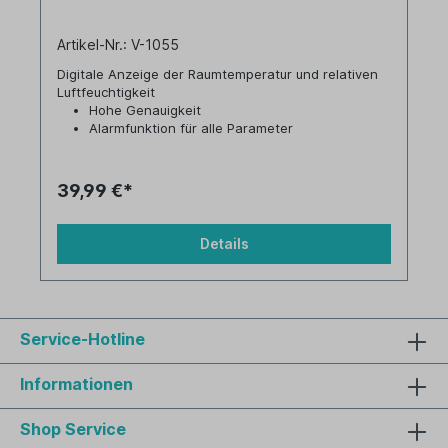
Artikel-Nr.: V-1055
Digitale Anzeige der Raumtemperatur und relativen
Luftfeuchtigkeit
Hohe Genauigkeit
Alarmfunktion für alle Parameter
Unterstützung zur Verhinderung von
Schimmelbildung
Ideal zur Klimakontrolle in den Innenräumen
39,99 €*
Unterstützung, um Heizenergie einzusparen
Details
Service-Hotline
Informationen
Shop Service