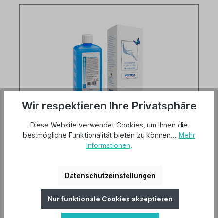
Wir respektieren Ihre Privatsphäre
Venta Hygienemittel 500 ml
Diese Website verwendet Cookies, um Ihnen die
bestmögliche Funktionalität bieten zu können...
Mehr
Informationen
.
Lieferzeit 2-3 Tage
Artikel-Nr.: V-HM1x500
Datenschutzeinstellungen
Für die aktuellen Venta Luftwäscher:
Original LW15 / LW25 / LW45
Comfort Plus LW25 / LW45
Nur funktionale Cookies akzeptieren
und für ältere Venta Luftwäscher: