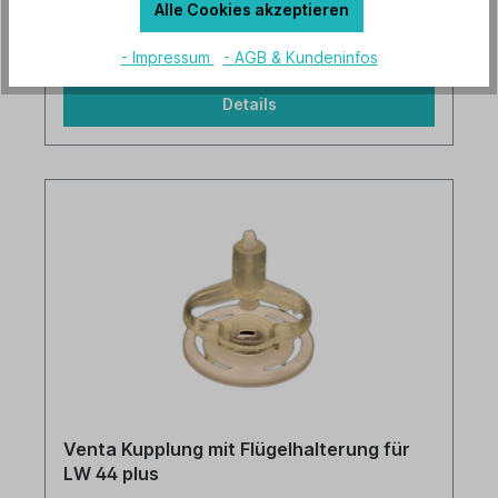
Inhalt:
0.5 Liter
(33,98 €* / 1 Liter)
Alle Cookies akzeptieren
LW31/41 / LW14 / LW24 / LW 24plus / LW44 /
LW44plus
16,99 €*
LW80 / LW81 / LW82
- Impressum
- AGB & Kundeninfos
Details
Venta Kupplung mit Flügelhalterung für
LW 44 plus