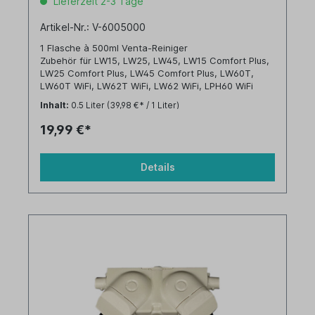
Lieferzeit 2-3 Tage
Artikel-Nr.: V-6005000
1 Flasche à 500ml Venta-Reiniger
Zubehör für LW15, LW25, LW45, LW15 Comfort Plus,
LW25 Comfort Plus, LW45 Comfort Plus, LW60T,
LW60T WiFi, LW62T WiFi, LW62 WiFi, LPH60 WiFi
Inhalt:
0.5 Liter
(39,98 €* / 1 Liter)
19,99 €*
Details