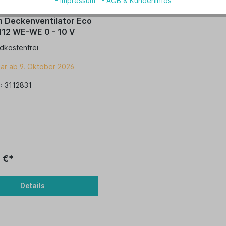
- Impressum
- AGB & Kundeninfos
 Deckenventilator Eco
 112 WE-WE 0 - 10 V
dkostenfrei
ar ab 9. Oktober 2026
.: 3112831
 €*
Details