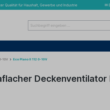
✉
ter Qualität für Haushalt, Gewerbe und Industrie
E
 0-10V
Eco Plano II 112 0-10V
aflacher Deckenventilator 