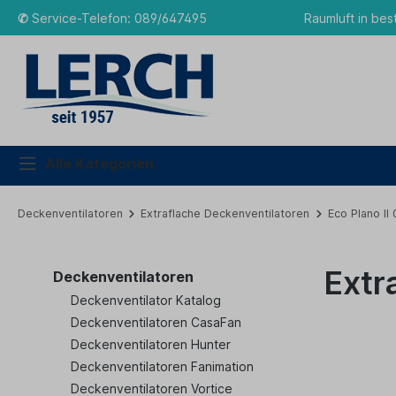
✆
Service-Telefon: 089/647495
Raumluft in bes
Alle Kategorien
Deckenventilatoren
Extraflache Deckenventilatoren
Eco Plano II
Extr
Deckenventilatoren
Deckenventilator Katalog
Deckenventilatoren CasaFan
Deckenventilatoren Hunter
Deckenventilatoren Fanimation
Deckenventilatoren Vortice