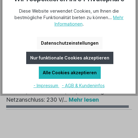
Großraumluftentfeuchter/Bautrockner mit
Heißgasabtauung. Mit Funkhygrostat zur
Diese Website verwendet Cookies, um Ihnen die
bestmögliche Funktionalität bieten zu können...
Mehr
elektronischen…
Mehr
Informationen
.
Downloads
2
Datenschutzeinstellungen
Herstellerinformationen
Hersteller "Brune"
Mehr lesen
Nur funktionale Cookies akzeptieren
Technische Daten
Alle Cookies akzeptieren
TECHNISCHE DATEN Maße (B x H x T): 54 x
- Impressum
- AGB & Kundeninfos
77 x 45,5 cm Gewicht (leer): ca. 48 kg
Netzanschluss: 230 V/...
Mehr lesen