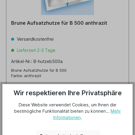
Brune Aufsatzhutze für B 500 anthrazit
Versandkostenfrei
Lieferzeit 2-3 Tage
Artikel-Nr.: B-hutzeb500a
Brune Aufsatzhutze für B 500
Farbe: anthrazit
Wir respektieren Ihre Privatsphäre
190,00 €*
Diese Website verwendet Cookies, um Ihnen die
bestmögliche Funktionalität bieten zu können...
Mehr
Informationen
.
Details