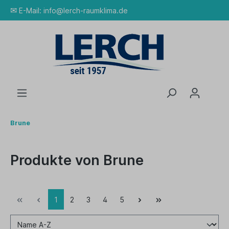
✉
E-Mail:
info@lerch-raumklima.de
Brune
Produkte von Brune
1
2
3
4
5