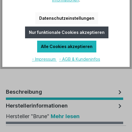
6,90 €*
Datenschutzeinstellungen
Preise inkl. MwSt. zzgl. Versandkosten
Nur funktionale Cookies akzeptieren
Lieferzeit 2-3 Tage
Alle Cookies akzeptieren
In den Warenkorb
- Impressum
- AGB & Kundeninfos
Artikel-Nr.:
B-2585-3
Beschreibung
Herstellerinformationen
Hersteller "Brune"
Mehr lesen