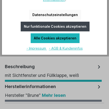
45,52 €*
Preise inkl. MwSt. zzgl. Versandkosten
Datenschutzeinstellungen
Lieferzeit 2-3 Tage
Nur funktionale Cookies akzeptieren
In den Warenkorb
Alle Cookies akzeptieren
Artikel-Nr.:
B-2113
- Impressum
- AGB & Kundeninfos
Beschreibung
mit Sichtfenster und Füllklappe, weiß
Herstellerinformationen
Hersteller "Brune"
Mehr lesen