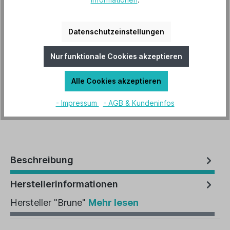
1,49 €*
Datenschutzeinstellungen
Preise inkl. MwSt. zzgl. Versandkosten
Nur funktionale Cookies akzeptieren
Lieferzeit 2-3 Tage
Alle Cookies akzeptieren
In den Warenkorb
- Impressum
- AGB & Kundeninfos
Artikel-Nr.:
B-1524
Beschreibung
Herstellerinformationen
Hersteller "Brune"
Mehr lesen