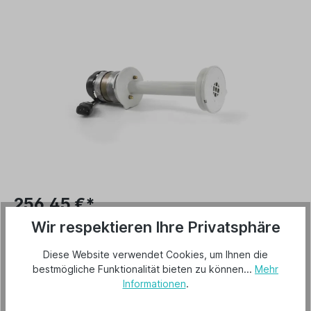
256,45 €*
Preise inkl. MwSt. zzgl. Versandkosten
Wir respektieren Ihre Privatsphäre
Versandkostenfrei
Diese Website verwendet Cookies, um Ihnen die
bestmögliche Funktionalität bieten zu können...
Mehr
Lieferzeit 2-3 Tage
Informationen
.
In den Warenkorb