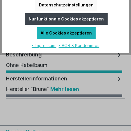
In den Warenkorb
Datenschutzeinstellungen
Nur funktionale Cookies akzeptieren
Artikel-Nr.:
B-1326
EAN:
4250824313268
Alle Cookies akzeptieren
- Impressum
- AGB & Kundeninfos
Beschreibung
Ohne Kabelbaum
Herstellerinformationen
Hersteller "Brune"
Mehr lesen