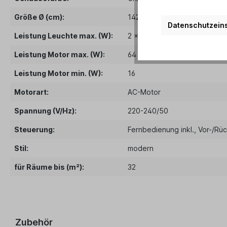
Größe Ø (cm):
142
Datenschutzeins
Leistung Leuchte max. (W):
2 x 40
, E27
, ESL möglich
Leistung Motor max. (W):
64
Leistung Motor min. (W):
16
Motorart:
AC-Motor
Spannung (V/Hz):
220-240/50
Steuerung:
Fernbedienung inkl.
, Vor-/Rü
Stil:
modern
für Räume bis (m²):
32
Zubehör