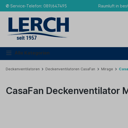
✆
Service-Telefon: 089/647495
Raumluft in bes
Alle Kategorien
Deckenventilatoren
Deckenventilatoren CasaFan
Mirage
Casa
CasaFan Deckenventilator 