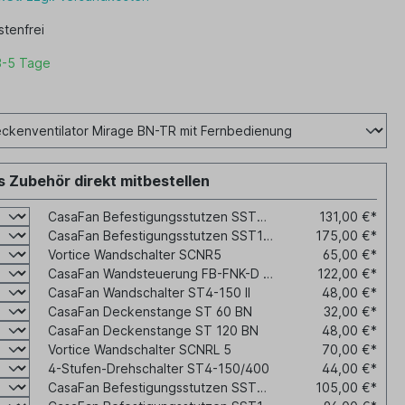
tenfrei
3-5 Tage
 Zubehör direkt mitbestellen
CasaFan Befestigungsstutzen SST65-120
131,00 €*
CasaFan Befestigungsstutzen SST120-170
175,00 €*
Vortice Wandschalter SCNR5
65,00 €*
CasaFan Wandsteuerung FB-FNK-D AC Hotel
122,00 €*
CasaFan Wandschalter ST4-150 II
48,00 €*
CasaFan Deckenstange ST 60 BN
32,00 €*
CasaFan Deckenstange ST 120 BN
48,00 €*
Vortice Wandschalter SCNRL 5
70,00 €*
4-Stufen-Drehschalter ST4-150/400
44,00 €*
CasaFan Befestigungsstutzen SST20-35
105,00 €*