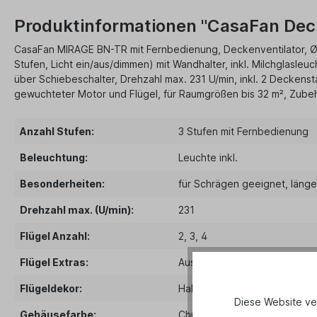
Produktinformationen "CasaFan Dec
CasaFan MIRAGE BN-TR mit Fernbedienung, Deckenventilator, Ø 1
Stufen, Licht ein/aus/dimmen) mit Wandhalter, inkl. Milchglasle
über Schiebeschalter, Drehzahl max. 231 U/min, inkl. 2 Decke
gewuchteter Motor und Flügel, für Raumgrößen bis 32 m², Zubeh
Anzahl Stufen:
3 Stufen mit Fernbedienung
Beleuchtung:
Leuchte inkl.
Besonderheiten:
für Schrägen geeignet
, läng
Drehzahl max. (U/min):
231
Flügel Anzahl:
2
, 3
, 4
Flügel Extras:
Austauschflügel möglich
Flügeldekor:
Halbtransparent
Diese Website ve
Gehäusefarbe:
Chrom gebürstet