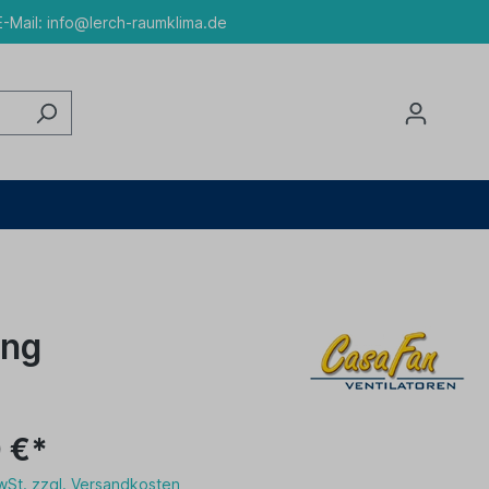
-Mail:
info@lerch-raumklima.de
ung
 €*
MwSt. zzgl. Versandkosten