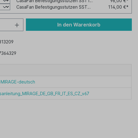
CasaFan Befestigungsstutzen SST12-20
96,00 €*
CasaFan Befestigungsstutzen SST35-65
114,00 €*
In den Warenkorb
313209
7364329
t-MIRAGE-deutsch
sanleitung_MIRAGE_DE_GB_FR_IT_ES_CZ_v67