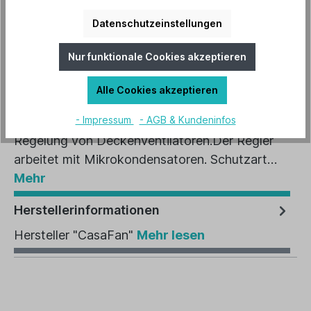
Artikel-Nr.:
85215
Datenschutzeinstellungen
EAN:
4024397852154
Nur funktionale Cookies akzeptieren
Alle Cookies akzeptieren
Beschreibung
- Impressum
- AGB & Kundeninfos
4-Stufen-Drehschalter zur brummfreien
Regelung von Deckenventilatoren.Der Regler
arbeitet mit Mikrokondensatoren. Schutzart…
Mehr
Herstellerinformationen
Hersteller "CasaFan"
Mehr lesen