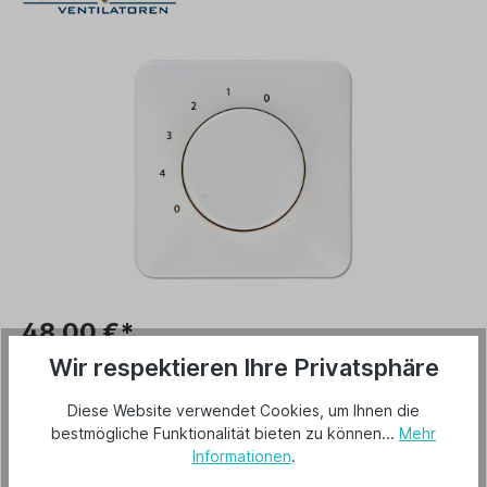
48,00 €*
Preise inkl. MwSt. zzgl. Versandkosten
Wir respektieren Ihre Privatsphäre
Lieferzeit 3-5 Tage
Diese Website verwendet Cookies, um Ihnen die
bestmögliche Funktionalität bieten zu können...
Mehr
In den Warenkorb
Informationen
.