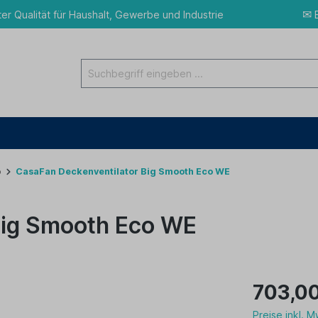
✉
ter Qualität für Haushalt, Gewerbe und Industrie
E
o
CasaFan Deckenventilator Big Smooth Eco WE
Big Smooth Eco WE
703,0
Preise inkl. 