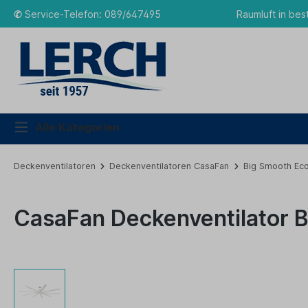
✆
Service-Telefon: 089/647495
Raumluft in bes
Alle Kategorien
Deckenventilatoren
Deckenventilatoren CasaFan
Big Smooth Ec
CasaFan Deckenventilator 