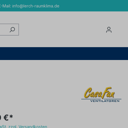
-Mail:
info@lerch-raumklima.de
0 €*
MwSt. zzgl. Versandkosten