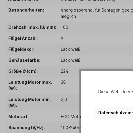
Besonderheiten:
energiesparend
, für Schrägen geei
möglich
Drehzahl max. (U/min):
100
Flügel Anzahl:
9
Flügeldekor:
Lack weiß
Gehäusefarbe:
Lack weiß
Größe Ø (cm):
224
Leistung Motor max.
38
(W):
Diese Website ve
Leistung Motor min.
2,0
(W):
Datenschutzeins
Motorart:
ECO Motor
Spannung (V/Hz):
100-240/50-60