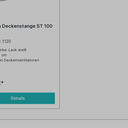
 Deckenstange ST 100
.: 1120
rbe: Lack weiß
0 cm
an Deckenventilatoren
€*
Details