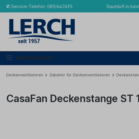
✆
Service-Telefon: 089/647495
Raumluft in bes
Alle Kategorien
Deckenventilatoren
Zubehör für Deckenventilatoren
Deckenstan
CasaFan Deckenstange ST 