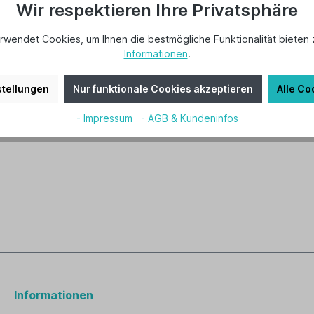
Wir respektieren Ihre Privatsphäre
rwendet Cookies, um Ihnen die bestmögliche Funktionalität bieten 
kenstange ST 120 BZ"
Informationen
.
ie
BEAN
tellungen
Nur funktionale Cookies akzeptieren
Alle Co
RY,
- Impressum
- AGB & Kundeninfos
Informationen