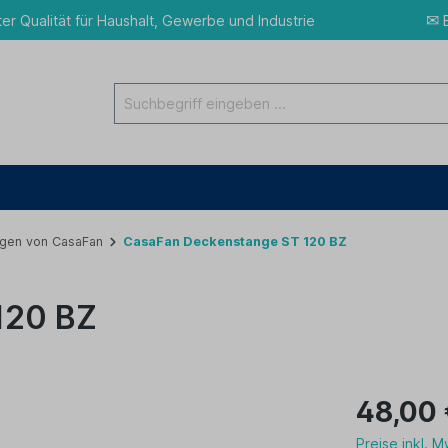
✉
ter Qualität für Haushalt, Gewerbe und Industrie
E
gen von CasaFan
CasaFan Deckenstange ST 120 BZ
120 BZ
48,00
Preise inkl. 