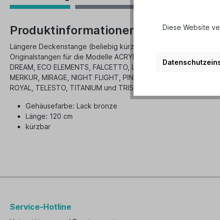
Diese Website ve
Produktinformationen "CasaFan Dec
Längere Deckenstange (beliebig kürzbar) zum Tausch gegen d
Originalstangen für die Modelle ACRYLIC, BLACK MAGIC, CARIB
Datenschutzeins
DREAM, ECO ELEMENTS, FALCETTO, LIBECCIO, LIBELLE, MERCU
MERKUR, MIRAGE, NIGHT FLIGHT, PINIE, ROSENHOLZ, ROTARY,
ROYAL, TELESTO, TITANIUM und TRISTAR.
Gehäusefarbe: Lack bronze
Länge: 120 cm
kürzbar
Service-Hotline