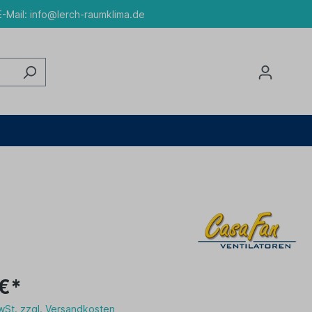
-Mail:
info@lerch-raumklima.de
 €*
MwSt. zzgl. Versandkosten