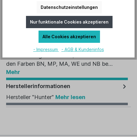
Artikel-Nr.:
24127
Datenschutzeinstellungen
EAN:
0049694241276
Nur funktionale Cookies akzeptieren
Beschreibung
Alle Cookies akzeptieren
Opalglasschalenleuchte, marmoriert max. 2 x
- Impressum
- AGB & Kundeninfos
60 W E27 Zugschalter EIN/AUS Metallteile in
den Farben BN, MP, MA, WE und NB be…
Mehr
Herstellerinformationen
Hersteller "Hunter"
Mehr lesen