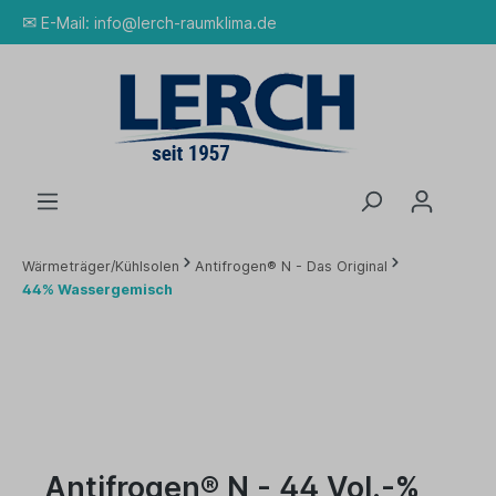
✉
E-Mail:
info@lerch-raumklima.de
Wärmeträger/Kühlsolen
Antifrogen® N - Das Original
44% Wassergemisch
Antifrogen® N - 44 Vol.-%