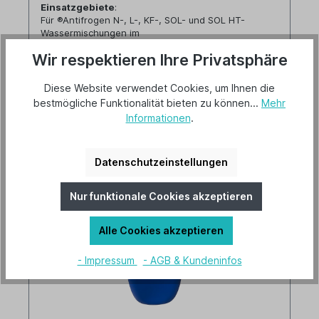
Einsatzgebiete
:
Für ®Antifrogen N-, L-, KF-, SOL- und SOL HT-
Wassermischungen im
Kühlkreislauf von Heizungsanlagen, Solaranlagen,
Wir respektieren Ihre Privatsphäre
usw.
Achtung: Die Frostsicherheit muss mit Hilfe einer
Tabelle ermittelt
Diese Website verwendet Cookies, um Ihnen die
185,00 €*
werden (siehe Anlage)!
bestmögliche Funktionalität bieten zu können...
Mehr
Messbereich:
Informationen
.
0 bis 50 % Brix, Teilung: 0,5 %
Details
Datenschutzeinstellungen
Nur funktionale Cookies akzeptieren
Alle Cookies akzeptieren
- Impressum
- AGB & Kundeninfos