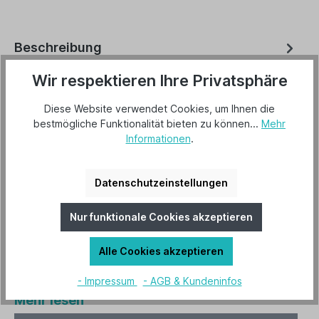
Beschreibung
Mit vollem Einsatz filtert der Luftreiniger Viktor
Wir respektieren Ihre Privatsphäre
schwarz die mit Feinstaub, Pollen, Gerüchen
Diese Website verwendet Cookies, um Ihnen die
und Keimen belastete Luft und…
Mehr
bestmögliche Funktionalität bieten zu können...
Mehr
Informationen
.
Downloads
3
Herstellerinformationen
Datenschutzeinstellungen
Hersteller "Stadler Form"
Mehr lesen
Nur funktionale Cookies akzeptieren
Technische Daten
Alle Cookies akzeptieren
Produktfamilie Luftreiniger System Aktivkohle-
&amp; HPP Filter Farbe weiss Zubehör (inklus...
- Impressum
- AGB & Kundeninfos
Mehr lesen