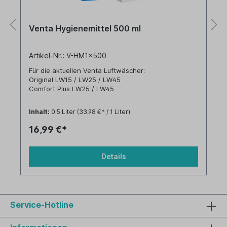
Venta Hygienemittel 500 ml
Artikel-Nr.: V-HM1x500
Für die aktuellen Venta Luftwäscher:
Original LW15 / LW25 / LW45
Comfort Plus LW25 / LW45
und für ältere Venta Luftwäscher:
Inhalt:
0.5 Liter
(33,98 €* / 1 Liter)
LW31/41 / LW14 / LW24 / LW 24plus / LW44 /
LW44plus
16,99 €*
LW80 / LW81 / LW82
Details
Service-Hotline