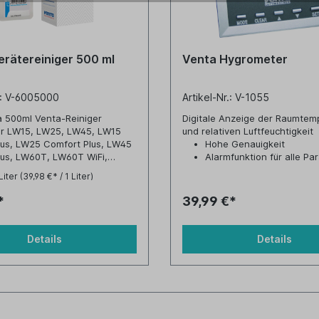
erätereiniger 500 ml
Venta Hygrometer
r.: V-6005000
Artikel-Nr.: V-1055
à 500ml Venta-Reiniger
Digitale Anzeige der Raumtem
ür LW15, LW25, LW45, LW15
und relativen Luftfeuchtigkeit
lus, LW25 Comfort Plus, LW45
Hohe Genauigkeit
lus, LW60T, LW60T WiFi,
Alarmfunktion für alle Pa
, LW62 WiFi, LPH60 WiFi
Unterstützung zur Verhi
Liter
(39,98 €* / 1 Liter)
Schimmelbildung
Ideal zur Klimakontrolle i
*
39,99 €*
Innenräumen
Unterstützung, um Heize
einzusparen
Details
Details