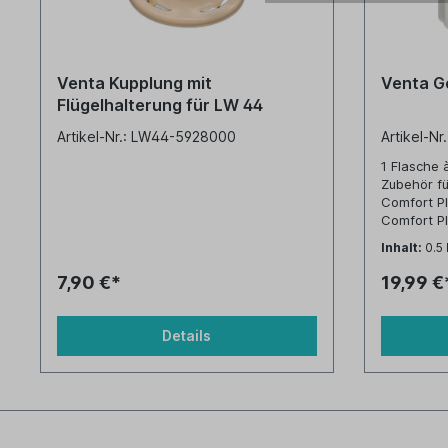
Venta Kupplung mit
Venta G
Flügelhalterung für LW 44
Artikel-Nr.: LW44-5928000
Artikel-N
1 Flasche 
Zubehör f
Comfort P
Comfort P
LW62T WiFi
Inhalt:
0.5 
7,90 €*
19,99 €
Details