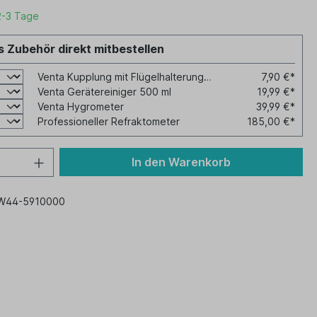
2-3 Tage
 Zubehör direkt mitbestellen
Venta Kupplung mit Flügelhalterung für LW 44
7,90 €*
Venta Gerätereiniger 500 ml
19,99 €*
Venta Hygrometer
39,99 €*
Professioneller Refraktometer
185,00 €*
In den Warenkorb
W44-5910000