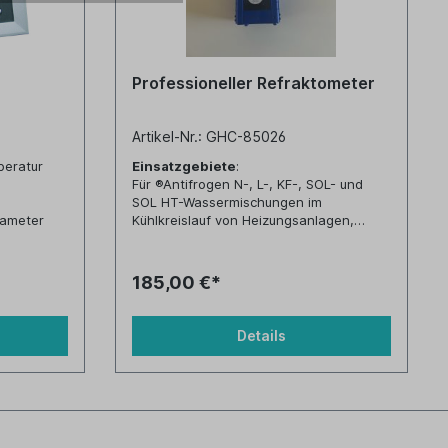
Professioneller Refraktometer
Artikel-Nr.: GHC-85026
peratur
Einsatzgebiete
:
Für ®Antifrogen N-, L-, KF-, SOL- und
SOL HT-Wassermischungen im
rameter
Kühlkreislauf von Heizungsanlagen,
nderung von
Solaranlagen, usw.
Achtung: Die Frostsicherheit muss mit
n den
Hilfe einer Tabelle ermittelt
185,00 €*
werden (siehe Anlage)!
nergie
Messbereich:
0 bis 50 % Brix, Teilung: 0,5 %
Details