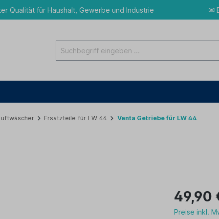
✉
ter Qualität für Haushalt, Gewerbe und Industrie
E
 Luftwäscher
Ersatzteile für LW 44
Venta Getriebe für LW 44
49,90 
Preise inkl. 