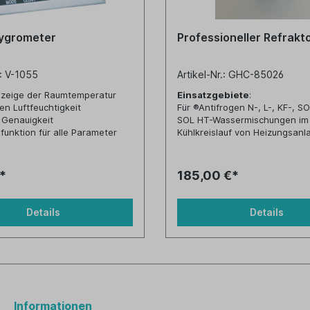
ygrometer
Professioneller Refrak
.: V-1055
Artikel-Nr.: GHC-85026
nzeige der Raumtemperatur
Einsatzgebiete
:
en Luftfeuchtigkeit
Für ®Antifrogen N-, L-, KF-, S
Genauigkeit
SOL HT-Wassermischungen im
funktion für alle Parameter
Kühlkreislauf von Heizungsanl
stützung zur Verhinderung von
Solaranlagen, usw.
melbildung
Achtung: Die Frostsicherheit m
 zur Klimakontrolle in den
Hilfe einer Tabelle ermittelt
*
185,00 €*
nräumen
werden (siehe Anlage)!
stützung, um Heizenergie
Messbereich:
sparen
0 bis 50 % Brix, Teilung: 0,5 %
Details
Details
Informationen