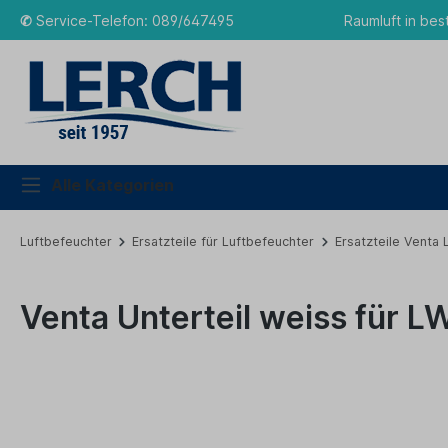
✆
Service-Telefon: 089/647495
Raumluft in bes
Alle Kategorien
Luftbefeuchter
Ersatzteile für Luftbefeuchter
Ersatzteile Venta
Venta Unterteil weiss für L