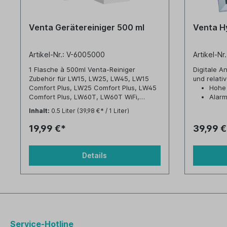
Venta Gerätereiniger 500 ml
Venta H
Artikel-Nr.: V-6005000
Artikel-Nr
1 Flasche à 500ml Venta-Reiniger
Digitale A
Zubehör für LW15, LW25, LW45, LW15
und relativ
Comfort Plus, LW25 Comfort Plus, LW45
Hohe 
Comfort Plus, LW60T, LW60T WiFi,
Alarm
LW62T WiFi, LW62 WiFi, LPH60 WiFi
Unter
Inhalt:
0.5 Liter
(39,98 €* / 1 Liter)
Schim
Ideal
19,99 €*
39,99 €
Inne
Unter
einzu
Details
Service-Hotline