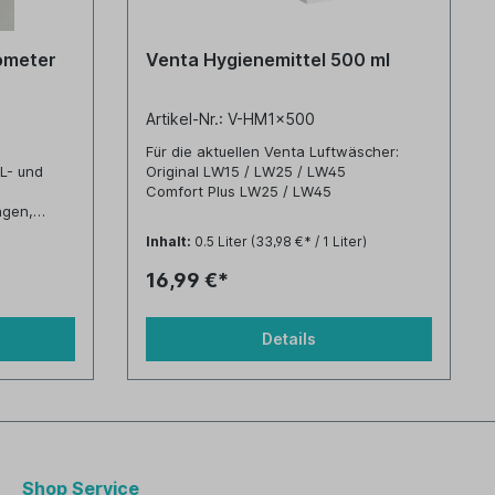
tometer
Venta Hygienemittel 500 ml
Artikel-Nr.: V-HM1x500
Für die aktuellen Venta Luftwäscher:
OL- und
Original LW15 / LW25 / LW45
Comfort Plus LW25 / LW45
agen,
und für ältere Venta Luftwäscher:
Inhalt:
0.5 Liter
(33,98 €* / 1 Liter)
LW31/41 / LW14 / LW24 / LW 24plus /
uss mit
LW44 / LW44plus
16,99 €*
LW80 / LW81 / LW82
Details
Shop Service