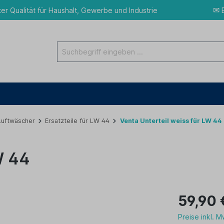
✉
ter Qualität für Haushalt, Gewerbe und Industrie
E
 Luftwäscher
Ersatzteile für LW 44
Venta Unterteil weiss für LW 44
W 44
59,90 
Preise inkl. 