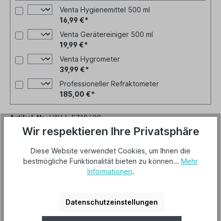
Venta Hygienemittel 500 ml
16,99 €*
Venta Gerätereiniger 500 ml
19,99 €*
Venta Hygrometer
39,99 €*
Professioneller Refraktometer
185,00 €*
Artikel-Nr.:
LW44-5710400
Wir respektieren Ihre Privatsphäre
Diese Website verwendet Cookies, um Ihnen die
bestmögliche Funktionalität bieten zu können...
Mehr
Beschreibung
Informationen
.
Herstellerinformationen
Datenschutzeinstellungen
Hersteller "Venta"
Mehr lesen