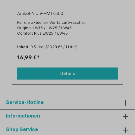
Artikel-Nr.: V-HM1x500
Für die aktuellen Venta Luftwäscher:
Original LW15 / LW25 / LW45
Comfort Plus LW25 / LW45
und für ältere Venta Luftwäscher:
Inhalt:
0.5 Liter
(33,98 €* / 1 Liter)
LW31/41 / LW14 / LW24 / LW 24plus / LW44 /
LW44plus
16,99 €*
LW80 / LW81 / LW82
Details
Service-Hotline
Informationen
Shop Service