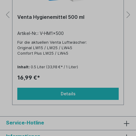
Venta Hygienemittel 500 ml
Artikel-Nr.: V-HM1x500
Für die aktuellen Venta Luftwäscher:
Original LW15 / LW25 / LW45
Comfort Plus LW25 / LW45
und für ältere Venta Luftwäscher:
Inhalt:
0.5 Liter
(33,98 €* / 1 Liter)
LW31/41 / LW14 / LW24 / LW 24plus / LW44 /
LW44plus
16,99 €*
LW80 / LW81 / LW82
Details
Service-Hotline