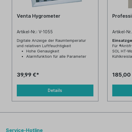
Venta Hygrometer
Professi
Artikel-Nr.: V-1055
Artikel-N
Digitale Anzeige der Raumtemperatur
Einsatzge
und relativen Luftfeuchtigkeit
Für ®Antif
Hohe Genauigkeit
SOL HT-Wa
Alarmfunktion für alle Parameter
Kühlkreisl
Unterstützung zur Verhinderung von
Solaranlag
Schimmelbildung
Achtung: D
Ideal zur Klimakontrolle in den
Hilfe einer
39,99 €*
185,00
Innenräumen
werden (si
Unterstützung, um Heizenergie
Messbere
einzusparen
0 bis 50 % 
Details
Service-Hotline