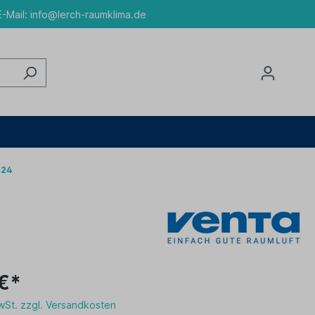
-Mail:
info@lerch-raumklima.de
 24
€*
MwSt. zzgl. Versandkosten