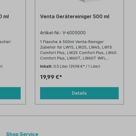
0 ml
Venta Gerätereiniger 500 ml
Artikel-Nr.: V-6005000
scher:
1 Flasche à 500ml Venta-Reiniger
Zubehör für LW15, LW25, LW45, LW15
Comfort Plus, LW25 Comfort Plus, LW45
Comfort Plus, LW60T, LW60T WiFi,
er:
LW62T WiFi, LW62 WiFi, LPH60 WiFi
r)
Inhalt:
0.5 Liter
(39,98 €* / 1 Liter)
4plus /
19,99 €*
Details
Shop Service