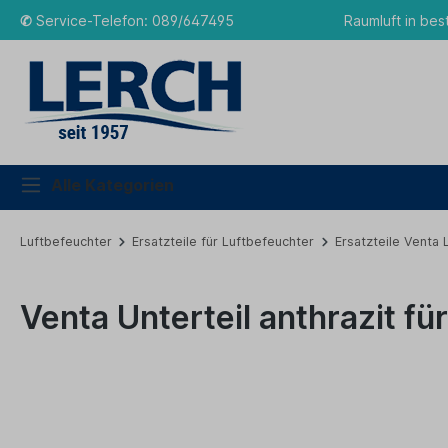
✆
Service-Telefon: 089/647495
Raumluft in bes
Alle Kategorien
Luftbefeuchter
Ersatzteile für Luftbefeuchter
Ersatzteile Venta
Venta Unterteil anthrazit fü