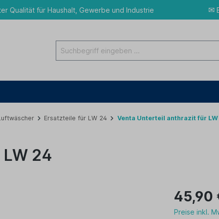
✉
ter Qualität für Haushalt, Gewerbe und Industrie
E
 Luftwäscher
Ersatzteile für LW 24
Venta Unterteil anthrazit für LW
r LW 24
45,90 
Preise inkl. 