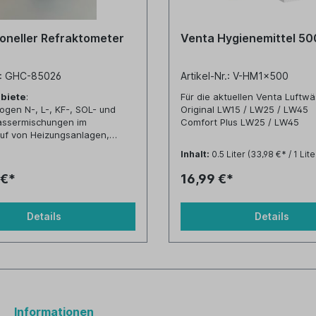
oneller Refraktometer
Venta Hygienemittel 50
r.: GHC-85026
Artikel-Nr.: V-HM1x500
biete
:
Für die aktuellen Venta Luftwä
rogen N-, L-, KF-, SOL- und
Original LW15 / LW25 / LW45
ssermischungen im
Comfort Plus LW25 / LW45
auf von Heizungsanlagen,
und für ältere Venta Luftwäsch
en, usw.
Inhalt:
0.5 Liter
(33,98 €* / 1 Lite
LW31/41 / LW14 / LW24 / LW 2
ie Frostsicherheit muss mit
LW44 / LW44plus
 Tabelle ermittelt
 €*
16,99 €*
LW80 / LW81 / LW82
ehe Anlage)!
ich:
Brix, Teilung: 0,5 %
Details
Details
Informationen