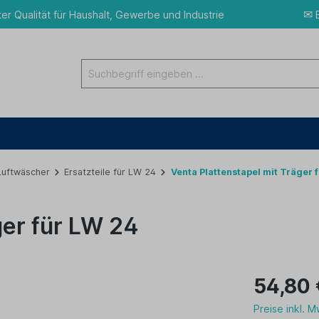
✉
ter Qualität für Haushalt, Gewerbe und Industrie
E
 Luftwäscher
Ersatzteile für LW 24
Venta Plattenstapel mit Träger 
ger für LW 24
54,80 
Preise inkl. 