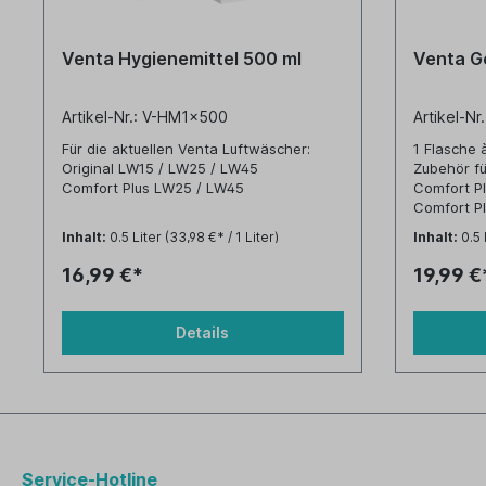
Venta Hygienemittel 500 ml
Venta G
Artikel-Nr.: V-HM1x500
Artikel-N
Für die aktuellen Venta Luftwäscher:
1 Flasche 
Original LW15 / LW25 / LW45
Zubehör f
Comfort Plus LW25 / LW45
Comfort P
Comfort P
und für ältere Venta Luftwäscher:
LW62T WiFi
Inhalt:
0.5 Liter
(33,98 €* / 1 Liter)
Inhalt:
0.5 
LW31/41 / LW14 / LW24 / LW 24plus /
LW44 / LW44plus
16,99 €*
19,99 €
LW80 / LW81 / LW82
Details
Service-Hotline