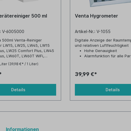
erätereiniger 500 ml
Venta Hygrometer
r.: V-6005000
Artikel-Nr.: V-1055
à 500ml Venta-Reiniger
Digitale Anzeige der Raumtem
ür LW15, LW25, LW45, LW15
und relativen Luftfeuchtigkeit
lus, LW25 Comfort Plus, LW45
Hohe Genauigkeit
lus, LW60T, LW60T WiFi,
Alarmfunktion für alle Pa
, LW62 WiFi, LPH60 WiFi
Unterstützung zur Verhi
Liter
(39,98 €* / 1 Liter)
Schimmelbildung
Ideal zur Klimakontrolle i
*
39,99 €*
Innenräumen
Unterstützung, um Heize
einzusparen
Details
Details
Informationen