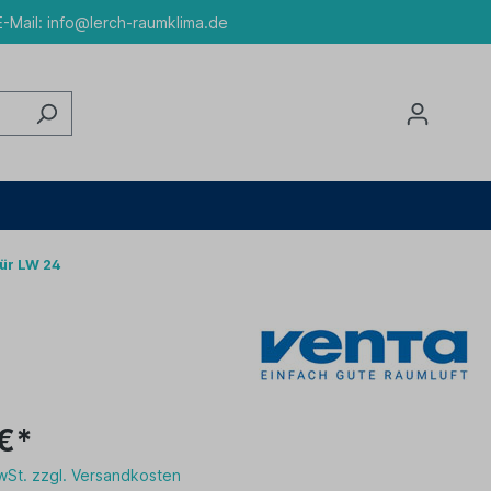
-Mail:
info@lerch-raumklima.de
für LW 24
€*
MwSt. zzgl. Versandkosten