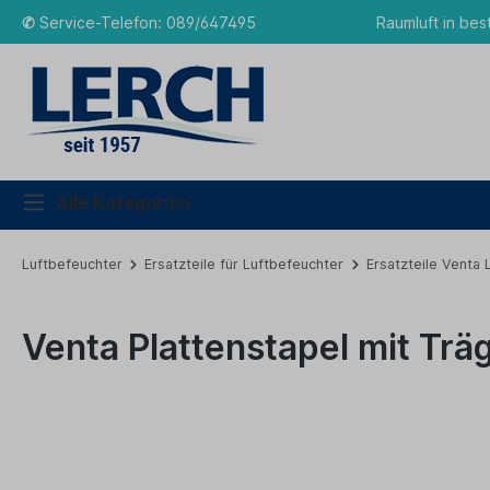
✆
Service-Telefon: 089/647495
Raumluft in bes
Alle Kategorien
Luftbefeuchter
Ersatzteile für Luftbefeuchter
Ersatzteile Venta
Venta Plattenstapel mit Trä