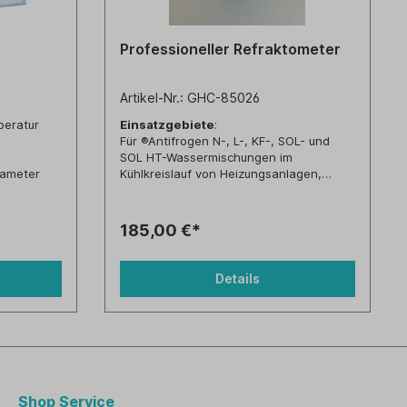
Professioneller Refraktometer
Artikel-Nr.: GHC-85026
peratur
Einsatzgebiete
:
Für ®Antifrogen N-, L-, KF-, SOL- und
SOL HT-Wassermischungen im
rameter
Kühlkreislauf von Heizungsanlagen,
nderung von
Solaranlagen, usw.
Achtung: Die Frostsicherheit muss mit
n den
Hilfe einer Tabelle ermittelt
185,00 €*
werden (siehe Anlage)!
nergie
Messbereich:
0 bis 50 % Brix, Teilung: 0,5 %
Details
Shop Service