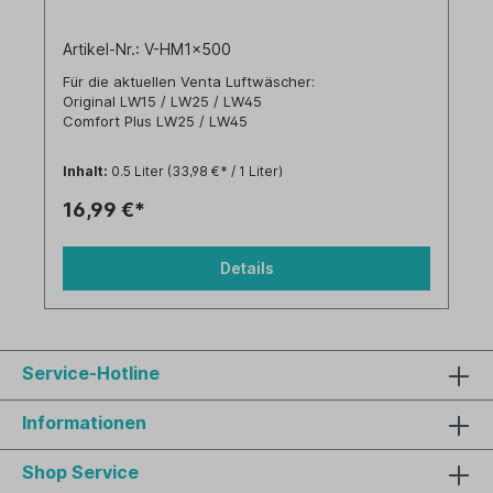
Artikel-Nr.: V-HM1x500
Für die aktuellen Venta Luftwäscher:
Original LW15 / LW25 / LW45
Comfort Plus LW25 / LW45
und für ältere Venta Luftwäscher:
Inhalt:
0.5 Liter
(33,98 €* / 1 Liter)
LW31/41 / LW14 / LW24 / LW 24plus / LW44 /
LW44plus
16,99 €*
LW80 / LW81 / LW82
Details
Service-Hotline
Informationen
Shop Service