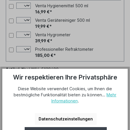
Venta Hygienemittel 500 ml
16,99 €*
Venta Gerätereiniger 500 ml
19,99 €*
Venta Hygrometer
39,99 €*
Professioneller Refraktometer
185,00 €*
Artikel-Nr.:
LW14-5120400
Wir respektieren Ihre Privatsphäre
Diese Website verwendet Cookies, um Ihnen die
bestmögliche Funktionalität bieten zu können...
Mehr
Beschreibung
Informationen
.
Herstellerinformationen
Datenschutzeinstellungen
Hersteller "Venta"
Mehr lesen