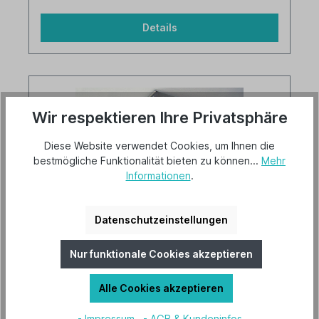
Details
Wir respektieren Ihre Privatsphäre
Diese Website verwendet Cookies, um Ihnen die
bestmögliche Funktionalität bieten zu können...
Mehr
Informationen
.
Datenschutzeinstellungen
Wandkonsole Fieberitz Universal groß
Nur funktionale Cookies akzeptieren
Versandkostenfrei
Alle Cookies akzeptieren
Lieferzeit 2-3 Tage
- Impressum
- AGB & Kundeninfos