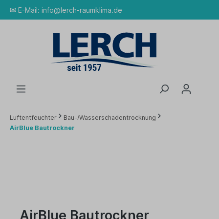
✉
E-Mail:
info@lerch-raumklima.de
Luftentfeuchter
Bau-/Wasserschadentrocknung
AirBlue Bautrockner
AirBlue Bautrockner