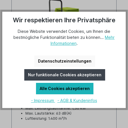
Wir respektieren Ihre Privatsphäre
Diese Website verwendet Cookies, um Ihnen die
bestmögliche Funktionalität bieten zu können...
Mehr
Informationen
.
AirBlue Bautrockner BT 60 ECO
Datenschutzeinstellungen
Versandkostenfrei
Nur funktionale Cookies akzeptieren
Lieferzeit 2-3 Tage
Alle Cookies akzeptieren
Artikel-Nr.: A-2617673
- Impressum
- AGB & Kundeninfos
Max. Entfeuchtungsleistung: 60 l/Tag
Max. Leistungsaufnahme: 1,30 kW
Max. Lautstärke: 63 dB(A)
Luftleistung: 1.400 m³/h
Tankvolumen: 8,0 Liter