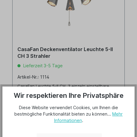
CasaFan Deckenventilator Leuchte 5-II
CH 3 Strahler
Lieferzeit 3-5 Tage
Artikel-Nr.: 1114
CasaFan Leuchte 5-II CH, 3 einzeln einstellbare
Metallstrahler, max. 3 x 50 Watt GU10, für
Wir respektieren Ihre Privatsphäre
Energiesparleuchtmittel geeignet, Metallteile Chrom
glänzend, für CasaFan-Deckenventilatoren.
Diese Website verwendet Cookies, um Ihnen die
bestmögliche Funktionalität bieten zu können...
Mehr
Informationen
.
78,00 €*