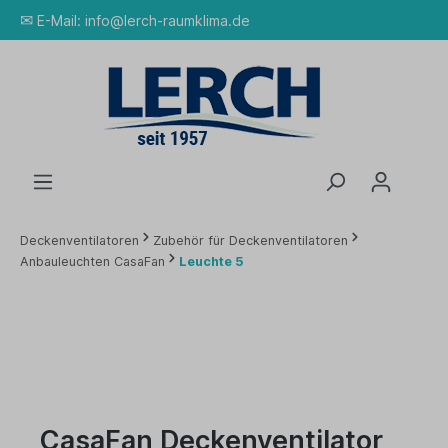
✉
E-Mail:
info@lerch-raumklima.de
Deckenventilatoren
Zubehör für Deckenventilatoren
Anbauleuchten CasaFan
Leuchte 5
CasaFan Deckenventilator