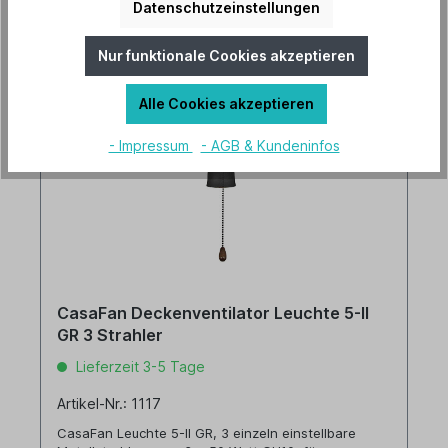
Details
Datenschutzeinstellungen
Nur funktionale Cookies akzeptieren
Alle Cookies akzeptieren
- Impressum
- AGB & Kundeninfos
CasaFan Deckenventilator Leuchte 5-II
GR 3 Strahler
Lieferzeit 3-5 Tage
Artikel-Nr.: 1117
CasaFan Leuchte 5-II GR, 3 einzeln einstellbare