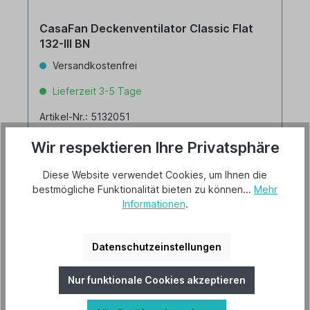
CasaFan Deckenventilator Classic Flat
132-III BN
Versandkostenfrei
Lieferzeit 3-5 Tage
Artikel-Nr.: 5132051
Gehäusefarbe: Chrom gebürstet
Wir respektieren Ihre Privatsphäre
Wendeflügeldekor: Nussbaum/Buche
Diese Website verwendet Cookies, um Ihnen die
bestmögliche Funktionalität bieten zu können...
Mehr
Informationen
.
228,00 €*
Datenschutzeinstellungen
Details
Nur funktionale Cookies akzeptieren